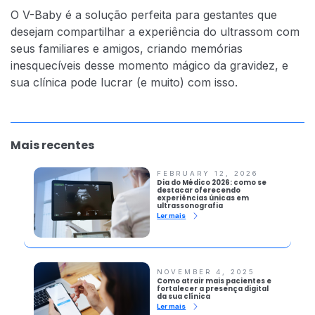
O V-Baby é a solução perfeita para gestantes que
desejam compartilhar a experiência do ultrassom com
seus familiares e amigos, criando memórias
inesquecíveis desse momento mágico da gravidez, e
sua clínica pode lucrar (e muito) com isso.
Mais recentes
FEBRUARY 12, 2026
Dia do Médico 2026: como se
destacar oferecendo
experiências únicas em
ultrassonografia
Ler mais
NOVEMBER 4, 2025
Como atrair mais pacientes e
fortalecer a presença digital
da sua clínica
Ler mais