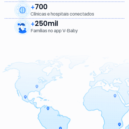
700
+
Clínicas e hospitais conectados
250mil
+
Famílias no app V-Baby