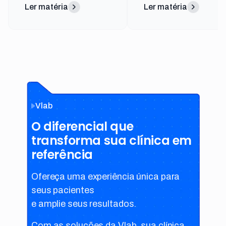
Ler matéria
Ler matéria
Vlab
O diferencial que
transforma sua clínica em
referência
Ofereça uma experiência única para
seus pacientes
e amplie seus resultados.
Com as soluções da Vlab, sua clínica