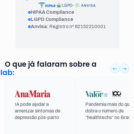
HIPAA Compliance
LGPD Compliance
Anvisa:
Registro nº 82152210001
O que já falaram sobre a
lab:
IA pode ajudar a
Pandemia mais do que
amenizar sintomas de
dobra o número de
depressão pós-parto
“healthtechs” no Brasil