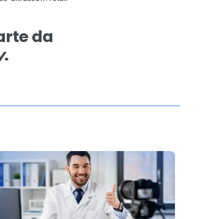
arte da
y
.