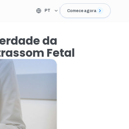
PT
Comece agora
berdade da
trassom Fetal