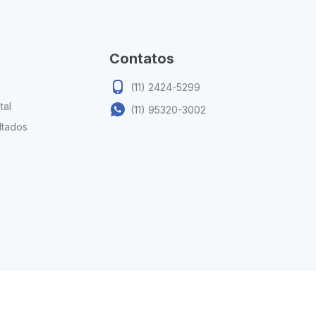
Contatos
(11) 2424-5299
tal
(11) 95320-3002
ltados